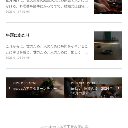
かける。料理番を勝手にかってでて。結婚式は自宅…
2026.01.17 06:00
年頭にあたり
これからは、世のため、人のために時間をそそげるこ
とに幸せを感じ。世のため、人のために 忙しく …
2026.01.05 01:46
2024.11.21 18:59
2024.10.12 22:43
maldaのアフタヌーンティー
in-kyo 家族の漆 2024年
12月の展示
Copyright ©
2026
宮下智吉 漆の器
.