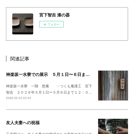
宮下智吉 漆の器
フォロー
関連記事
神楽坂一水寮での展示 ５月１日〜６日まで開催中です
神楽坂一水寮 一階 悠庵 ・つくも庵漆工 宮下
智吉 ２０２６年５月１日〜５月６日まで１２：０…
2026.05.03 23:44
友人夫妻への祝福
正月明けに、友人夫妻の結婚式のため家族で大分に出