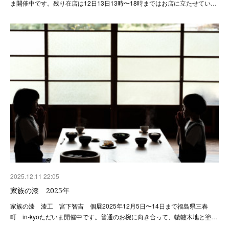
ま開催中です。残り在店は12日13日13時〜18時まではお店に立たせてい…
2025.12.11 22:05
家族の漆 2025年
家族の漆 漆工 宮下智吉 個展2025年12月5日〜14日まで福島県三春
町 in-kyoただいま開催中です。普通のお椀に向き合って、轆轤木地と塗…