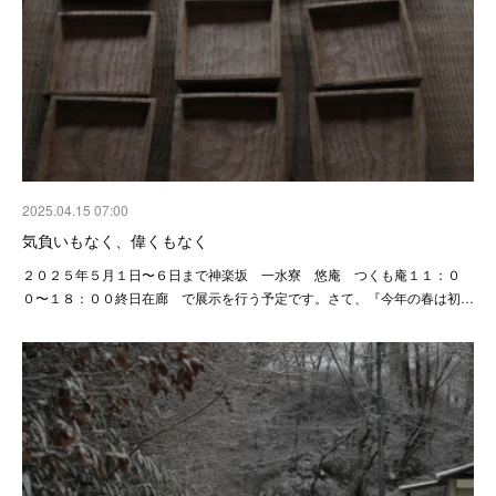
2025.04.15 07:00
気負いもなく、偉くもなく
２０２５年５月１日〜６日まで神楽坂 一水寮 悠庵 つくも庵１１：０
０〜１８：００終日在廊 で展示を行う予定です。さて、『今年の春は初…