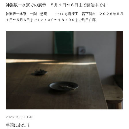
神楽坂一水寮での展示 ５月１日〜６日まで開催中です
神楽坂一水寮 一階 悠庵 ・つくも庵漆工 宮下智吉 ２０２６年５月
１日〜５月６日まで１２：００〜１８：００まで終日在廊
2026.01.05 01:46
年頭にあたり